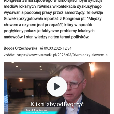
Kongresu Samorządowego w Mikołajkach była sytuacja
mediów lokalnych, również w kontekście dyskusyjnego
wydawania podobnej prasy przez samorządy. Telewizja
Suwałki przygotowała reportaż z Kongresu pt.: "Między
słowem a czynem jest przepaść", który w sposób
pogłębiony pokazuje faktyczne problemy lokalnych
nadawców i stan wiedzy na ten temat polityków.
Bogda Orzechowska
09.03.2026 12:34
Źródło:
https://www.tvsuwalki.pl/2026/03/06/miedzy-slowem-a-czynem-jest-przepasc/
Kliknij aby odtworzyć