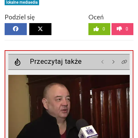
lokalne mediaedia
Podziel się
Oceń
0
0
Przeczytaj także
Poprzednie
Następne
Kliknij 