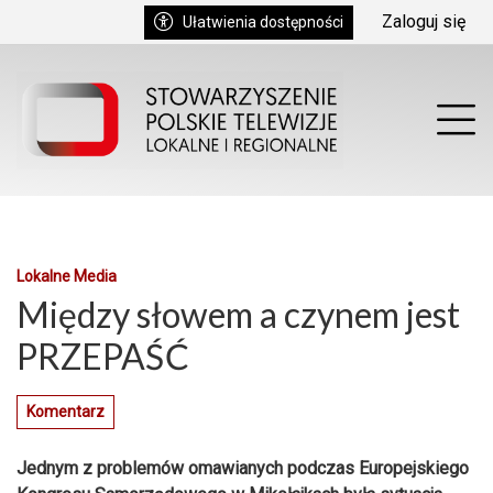
Przejdź do głównych treści
Przejdź do wyszukiwarki
Przejdź do głównego menu
Zaloguj się
Ułatwienia dostępności
enu
Prz
Lokalne Media
Między słowem a czynem jest
PRZEPAŚĆ
Komentarz
Jednym z problemów omawianych podczas Europejskiego