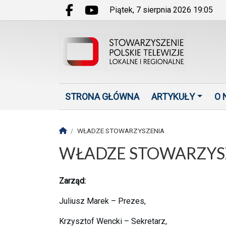
Przejdź do głównych treści
Przejdź do wyszukiwarki
Przejdź do głównego menu
piątek, 7 sierpnia 2026 19:05
Facebook.com
Youtube.com
STRONA GŁÓWNA
ARTYKUŁY
O 
Strona główna
WŁADZE STOWARZYSZENIA
WŁADZE STOWARZYS
Zarząd:
Juliusz Marek – Prezes,
Krzysztof Wencki – Sekretarz,