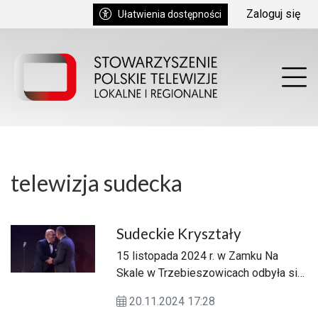
Przejdź do głównych treści
Przejdź do wyszukiwarki
Przejdź do głównego menu
Zaloguj się
Ułatwienia dostępności
enu
Prz
telewizja sudecka
Sudeckie Kryształy
15 listopada 2024 r. w Zamku Na
Skale w Trzebieszowicach odbyła się
XI Edycja Dolnośląskiej Gali
20.11.2024 17:28
Plebiscytu Gospodarczego ”Sudeckie