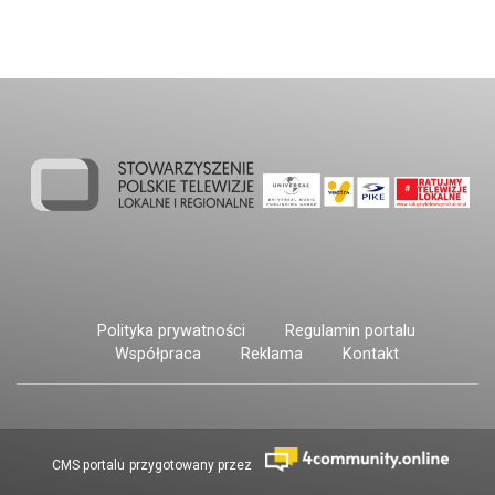
Kryształy”. Tegoroczna Gala zbiegła
się z 30-leciem Telewizji Sudeckiej.
Polityka prywatności
Regulamin portalu
Współpraca
Reklama
Kontakt
CMS portalu
przygotowany przez